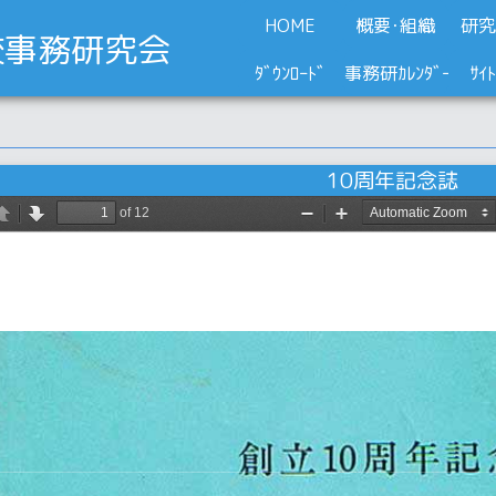
HOME
概要･組織
研究
事務研究会
ﾀﾞｳﾝﾛｰﾄﾞ
事務研ｶﾚﾝﾀﾞｰ
ｻｲ
10周年記念誌