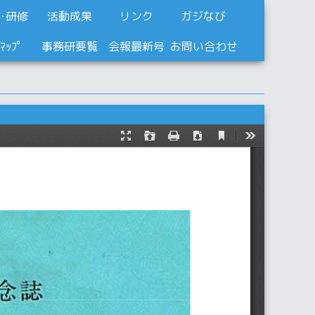
･研修
活動成果
リンク
ガジなび
ﾄﾏｯﾌﾟ
事務研要覧
会報最新号
お問い合わせ